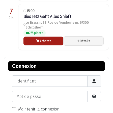
7
15:00
Bies Jetz Geht Alles Shief !
DIM
Le Brassin, 38 Rue de Vendenheim, 67300
Schiltigheim
275 places
Acheter
Détails
Connexion
Identifiant
Mot de passe
Afficher l
Maintenir la connexion