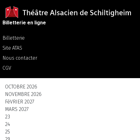
Billetterie en ligne
Billetterie
Site ATAS
Nous contacter
CGV
OCTOBRE
2026
NOVEMBRE
2026
FéVRIER
2027
MARS
2027
23
24
25
29